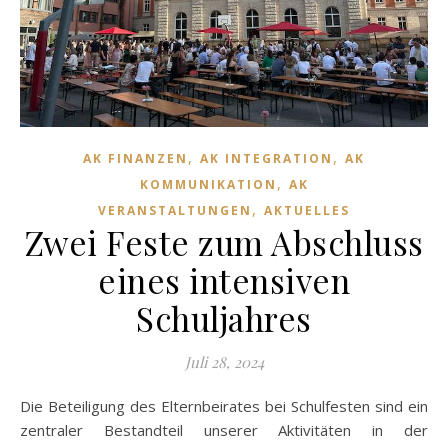
,
,
AK FINANZEN
AK INTEGRATION
AK
,
KOMMUNIKATION
AK
,
VERANSTALTUNGEN
AKTUELLES
Zwei Feste zum Abschluss
eines intensiven
Schuljahres
Juli 28, 2024
Die Beteiligung des Elternbeirates bei Schulfesten sind ein
zentraler Bestandteil unserer Aktivitäten in der