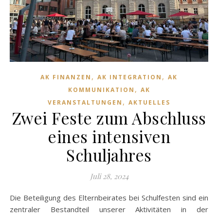
,
,
AK FINANZEN
AK INTEGRATION
AK
,
KOMMUNIKATION
AK
,
VERANSTALTUNGEN
AKTUELLES
Zwei Feste zum Abschluss
eines intensiven
Schuljahres
Juli 28, 2024
Die Beteiligung des Elternbeirates bei Schulfesten sind ein
zentraler Bestandteil unserer Aktivitäten in der